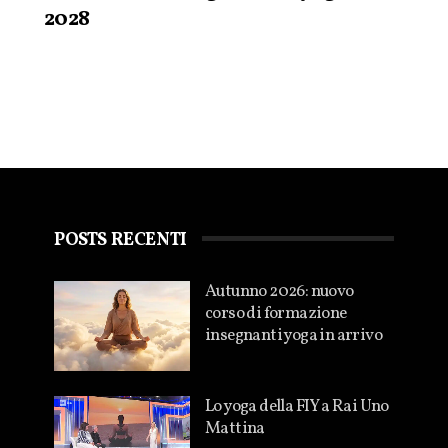
2028
POSTS RECENTI
Autunno 2026: nuovo
corso di formazione
insegnanti yoga in arrivo
Lo yoga della FIY a Rai Uno
Mattina