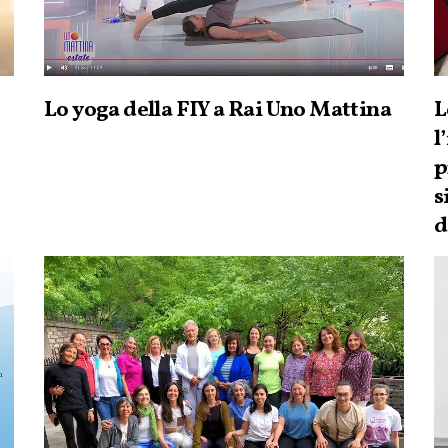
Lo yoga della FIY a Rai Uno Mattina
L
l
p
s
d