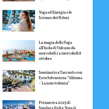
Yoga ed Energia e le
Scienze dei Ritmi
La magia dello Yoga
all’Isola di Vulcano da
mercoledì 1 a mercoledì 8
ottobre
Seminario a Tarcento con
Eros Selvanizza: “Ahimsa
– La non violenza”
Primavera 2025 di
Sundara Italia: Yoga &