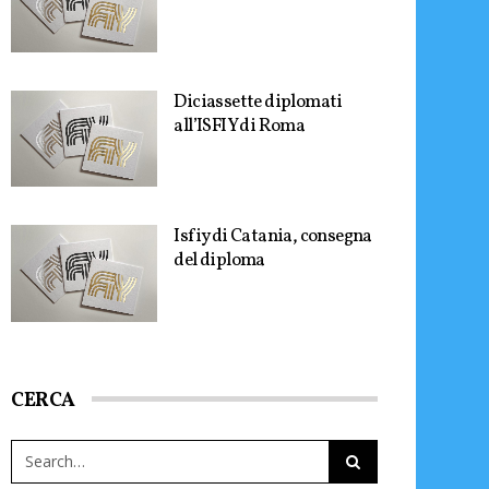
Diciassette diplomati
all’ISFIY di Roma
Isfiy di Catania, consegna
del diploma
CERCA