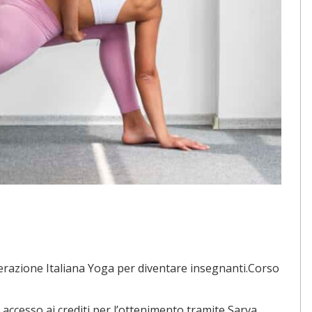
erazione Italiana Yoga per diventare insegnanti.Corso
 accesso ai crediti per l’ottenimento tramite Sarva