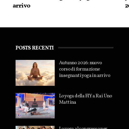
arrivo
2
POSTS RECENTI
Autunno 2026: nuovo
corso di formazione
insegnanti yoga in arrivo
Lo yoga della FIY a Rai Uno
Mattina
Lo yoga al congresso per