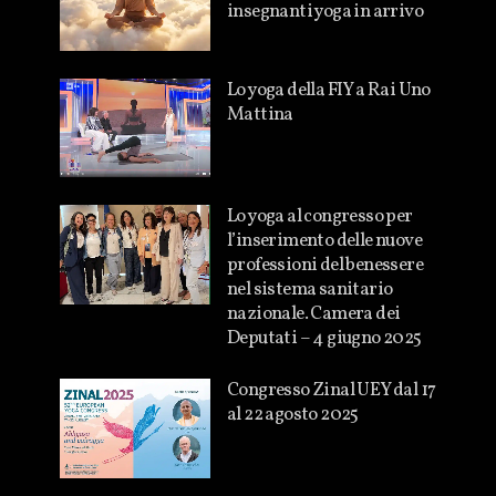
insegnanti yoga in arrivo
Lo yoga della FIY a Rai Uno
Mattina
Lo yoga al congresso per
l’inserimento delle nuove
professioni del benessere
nel sistema sanitario
nazionale. Camera dei
Deputati – 4 giugno 2025
Congresso Zinal UEY dal 17
al 22 agosto 2025