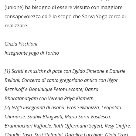
(unione) ha bisogno di essere vissuto con maggiore
consapevolezza ed è lo scopo che Sarva Yoga cerca di
realizzare.
Cinzia Picchioni
Insegnante yoga di Torino
[1] Scritti e musiche di pace con Egildo Simeone e Daniele
Belloni; Concerto di canto gregoriano antico con Iégor
Reznikoff e Dominique Petot-Leconte; Danza
Bharatanatyam con Verena Priya Klameth.
[2] le/gli insegnanti di asana: Eros Selvanizza, Leopoldo
Chariarse, Sadhvi Bhagwati, Mario Sorin Vasilescu,
Brahmachari Raffaele, Ruth Offermann Seifert, Resy Giuffrè,
Claudio Toso, Susi Stefanini, Doralice Lucchina, Gioia Croci.