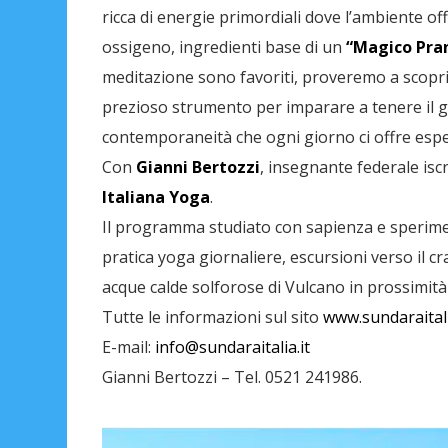
ricca di energie primordiali dove l’ambiente of
ossigeno, ingredienti base di un
“Magico Pra
meditazione sono favoriti, proveremo a scoprire
prezioso strumento per imparare a tenere il g
contemporaneità che ogni giorno ci offre esper
Con
Gianni Bertozzi
, insegnante federale iscri
Italiana Yoga
.
Il programma studiato con sapienza e sperimen
pratica yoga giornaliere, escursioni verso il cr
acque calde solforose di Vulcano in prossimità 
Tutte le informazioni sul sito
www.sundaraitali
E-mail:
info@sundaraitalia.it
Gianni Bertozzi – Tel. 0521 241986.