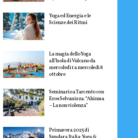
Yoga ed Energia e le
Scienze dei Ritmi
La magia dello Yoga
all’Isola di Vulcano da
mercoledì 1 a mercoledì 8
ottobre
Seminario a Tarcento con
Eros Selvanizza: “Ahimsa
– La non violenza”
Primavera 2025 di
Sundara Italia: Yoga &