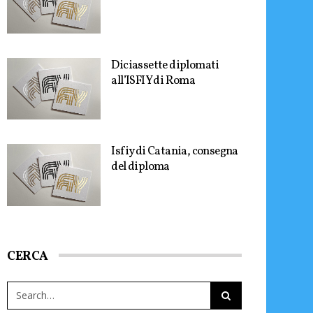
Diciassette diplomati
all’ISFIY di Roma
Isfiy di Catania, consegna
del diploma
CERCA