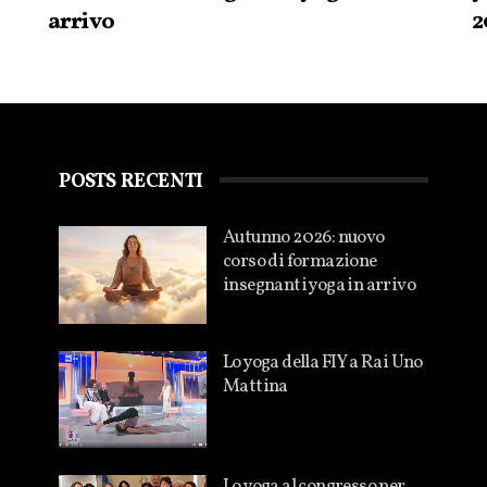
arrivo
2
POSTS RECENTI
Autunno 2026: nuovo
corso di formazione
insegnanti yoga in arrivo
Lo yoga della FIY a Rai Uno
Mattina
Lo yoga al congresso per