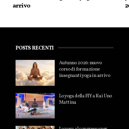
arrivo
2
POSTS RECENTI
Autunno 2026: nuovo
corso di formazione
insegnanti yoga in arrivo
Lo yoga della FIY a Rai Uno
Mattina
Lo yoga al congresso per