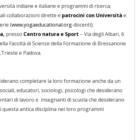
ersità indiane e italiane e programmi di ricerca;
ali collaborazioni dirette e
patrocini con Università
e
erie (
www.yogaeducational.org
-docenti);
a,
presso
Centro natura e Sport
– Via degli Albari, 6
 della Facoltà di Scienze della Formazione di Bressanone
,Trieste e Padova.
desiderano completare la loro formazione anche da un
ociali, educatori, sociologi, psicologi che desiderano
tari di lavoro e insegnanti di scuola che desiderano
i questa antica disciplina nei loro programmi