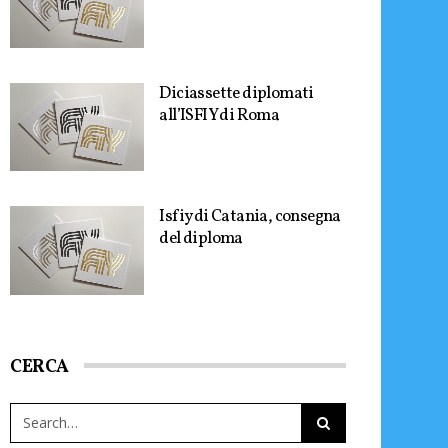
Diciassette diplomati
all’ISFIY di Roma
Isfiy di Catania, consegna
del diploma
CERCA