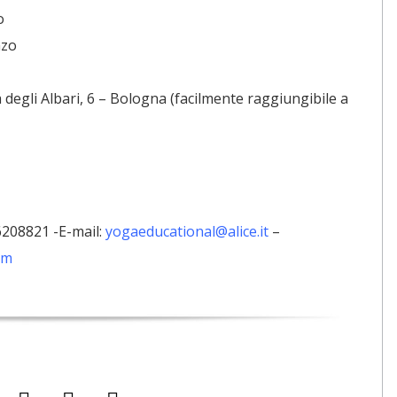
o
nzo
 degli Albari, 6 – Bologna (facilmente raggiungibile a
6208821 -E-mail:
yogaeducational@alice.it
–
om