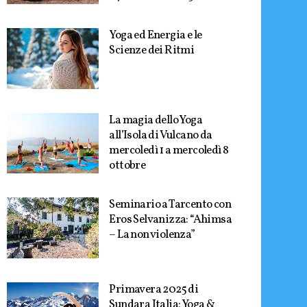
Yoga ed Energia e le
Scienze dei Ritmi
La magia dello Yoga
all’Isola di Vulcano da
mercoledì 1 a mercoledì 8
ottobre
Seminario a Tarcento con
Eros Selvanizza: “Ahimsa
– La non violenza”
Primavera 2025 di
Sundara Italia: Yoga &